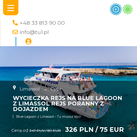
+48 33 813 90 00
info@tu1.pl
Limassol
→
Cypr
WYCIECZKA REJS NA BLUE LAGOON
Z LIMASSOL REJS PORANNY Z
DOJAZDEM
Blue Lagoon z Limassol - Tu musisz być!
326 PLN / 75 EUR
Cena od
347 PLN / 80 EUR