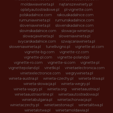
moldawiawinieta.pl
najtanszewiniety.pl
oplatyautostradowe.pl
pl-vignette.com
polskadalnice.com
rakouskadalnice.com
rumuniawinieta.pl
rumunskadalnice.com
sloveniawinieta.pl
slovenskadalnice.com
slovinskadalnice.com
slowacja-winieta.pl
slowacjawinieta.pl
sloweniawinieta.pl
svycarskadalnice.com
szwajcariawinieta.pl
słoweniawinieta.pl
tunellivigno.pl
vignette-at.com
vignette-bg.com
vignette-cz.com
vignette-pl.com
vignette-poland.pl
vignette-ro.com
vignette-si.com
vignette.pl
vignettepoland.pl
vinetki.pl
vinietaelectronica.com
vinieteelectronice.com
wegrywinieta.pl
winieta-austria.pl
winieta-czechy.pl
winieta-litwa.pl
winieta-słowacja.pl
winieta-wegry.pl
winieta-węgry.pl
winieta.org
winietaaustria.pl
winietaaustriaonline.pl
winietaautostradowa.pl
winietabulgaria.pl
winietachorwacja.pl
winietaczechy.pl
winietaestonia.pl
winietalitwa.pl
winietalotwa.pl
winietamoldawia.pl