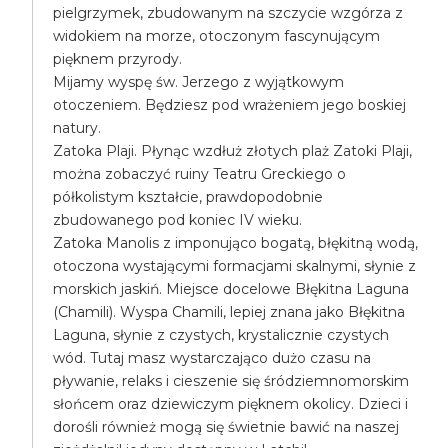
pielgrzymek, zbudowanym na szczycie wzgórza z
widokiem na morze, otoczonym fascynującym
pięknem przyrody.
Mijamy wyspę św. Jerzego z wyjątkowym
otoczeniem. Będziesz pod wrażeniem jego boskiej
natury.
Zatoka Plaji. Płynąc wzdłuż złotych plaż Zatoki Plaji,
można zobaczyć ruiny Teatru Greckiego o
półkolistym kształcie, prawdopodobnie
zbudowanego pod koniec IV wieku.
Zatoka Manolis z imponująco bogatą, błękitną wodą,
otoczona wystającymi formacjami skalnymi, słynie z
morskich jaskiń. Miejsce docelowe Błękitna Laguna
(Chamili). Wyspa Chamili, lepiej znana jako Błękitna
Laguna, słynie z czystych, krystalicznie czystych
wód. Tutaj masz wystarczająco dużo czasu na
pływanie, relaks i cieszenie się śródziemnomorskim
słońcem oraz dziewiczym pięknem okolicy. Dzieci i
dorośli również mogą się świetnie bawić na naszej