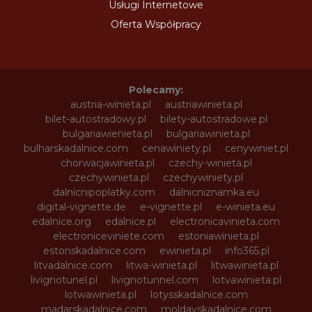
Usługi Internetowe
Oferta Współpracy
Polecamy:
austria-winieta.pl
austriawinieta.pl
bilet-autostradowy.pl
bilety-autostradowe.pl
bulgariawienieta.pl
bulgariawinieta.pl
bulharskadalnice.com
cenawiniety.pl
cenywiniet.pl
chorwacjawinieta.pl
czechy-winieta.pl
czechywinieta.pl
czechywiniety.pl
dalnicnipoplatky.com
dalnicniznamka.eu
digital-vignette.de
e-vignette.pl
e-winieta.eu
edalnice.org
edalnice.pl
electronicavinieta.com
electroniceviniete.com
estoniawinieta.pl
estonskadalnice.com
ewinieta.pl
info365.pl
litvadalnice.com
litwa-winieta.pl
litwawinieta.pl
livignotunel.pl
livignotunnel.com
lotvawinieta.pl
lotwawinieta.pl
lotysskadalnice.com
madarskadalnice.com
moldavskadalnice.com