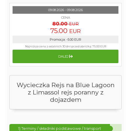
09.08.2026 - 09.08.2026
CENA
80.00
EUR
75.00
EUR
Promocja
:
-5.00
EUR
Najniższa cena z ostatnich 30 dni przed obniżką:
75.00 EUR
DALEJ
Wycieczka Rejs na Blue Lagoon
z Limassol rejs poranny z
dojazdem
1) Terminy / składniki podstawowe / transport