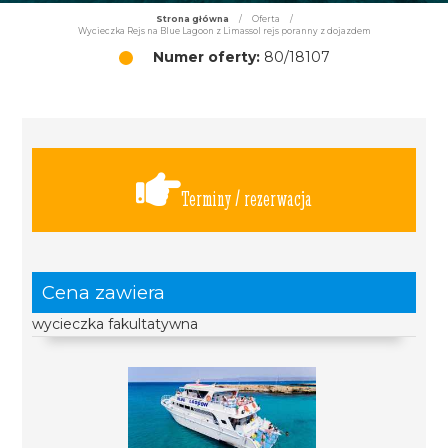
Strona główna
/
Oferta
/
Wycieczka Rejs na Blue Lagoon z Limassol rejs poranny z dojazdem
Numer oferty:
80/18107
Terminy / rezerwacja
Cena zawiera
wycieczka fakultatywna