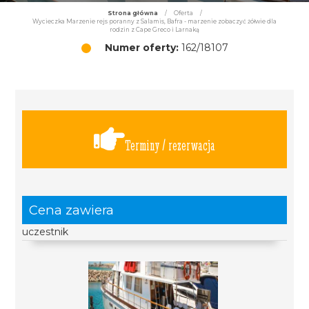
Strona główna
/
Oferta
/
Wycieczka Marzenie rejs poranny z Salamis, Bafra - marzenie zobaczyć żółwie dla
rodzin z Cape Greco i Larnaką
Numer oferty:
162/18107
Terminy / rezerwacja
Cena zawiera
uczestnik