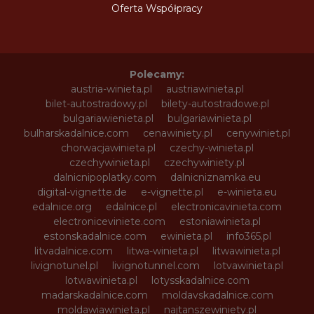
Oferta Współpracy
Polecamy:
austria-winieta.pl
austriawinieta.pl
bilet-autostradowy.pl
bilety-autostradowe.pl
bulgariawienieta.pl
bulgariawinieta.pl
bulharskadalnice.com
cenawiniety.pl
cenywiniet.pl
chorwacjawinieta.pl
czechy-winieta.pl
czechywinieta.pl
czechywiniety.pl
dalnicnipoplatky.com
dalnicniznamka.eu
digital-vignette.de
e-vignette.pl
e-winieta.eu
edalnice.org
edalnice.pl
electronicavinieta.com
electroniceviniete.com
estoniawinieta.pl
estonskadalnice.com
ewinieta.pl
info365.pl
litvadalnice.com
litwa-winieta.pl
litwawinieta.pl
livignotunel.pl
livignotunnel.com
lotvawinieta.pl
lotwawinieta.pl
lotysskadalnice.com
madarskadalnice.com
moldavskadalnice.com
moldawiawinieta.pl
najtanszewiniety.pl