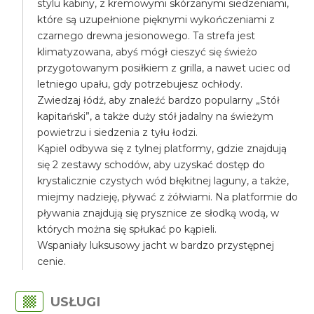
stylu kabiny, z kremowymi skórzanymi siedzeniami,
które są uzupełnione pięknymi wykończeniami z
czarnego drewna jesionowego. Ta strefa jest
klimatyzowana, abyś mógł cieszyć się świeżo
przygotowanym posiłkiem z grilla, a nawet uciec od
letniego upału, gdy potrzebujesz ochłody.
Zwiedzaj łódź, aby znaleźć bardzo popularny „Stół
kapitański”, a także duży stół jadalny na świeżym
powietrzu i siedzenia z tyłu łodzi.
Kąpiel odbywa się z tylnej platformy, gdzie znajdują
się 2 zestawy schodów, aby uzyskać dostęp do
krystalicznie czystych wód błękitnej laguny, a także,
miejmy nadzieję, pływać z żółwiami. Na platformie do
pływania znajdują się prysznice ze słodką wodą, w
których można się spłukać po kąpieli.
Wspaniały luksusowy jacht w bardzo przystępnej
cenie.
USŁUGI