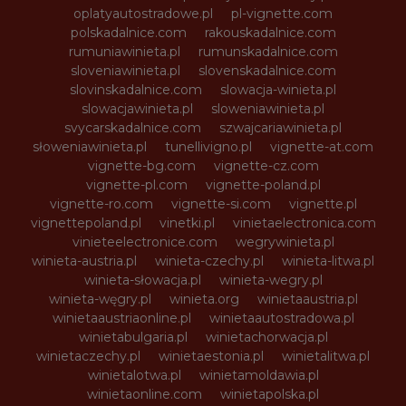
oplatyautostradowe.pl
pl-vignette.com
polskadalnice.com
rakouskadalnice.com
rumuniawinieta.pl
rumunskadalnice.com
sloveniawinieta.pl
slovenskadalnice.com
slovinskadalnice.com
slowacja-winieta.pl
slowacjawinieta.pl
sloweniawinieta.pl
svycarskadalnice.com
szwajcariawinieta.pl
słoweniawinieta.pl
tunellivigno.pl
vignette-at.com
vignette-bg.com
vignette-cz.com
vignette-pl.com
vignette-poland.pl
vignette-ro.com
vignette-si.com
vignette.pl
vignettepoland.pl
vinetki.pl
vinietaelectronica.com
vinieteelectronice.com
wegrywinieta.pl
winieta-austria.pl
winieta-czechy.pl
winieta-litwa.pl
winieta-słowacja.pl
winieta-wegry.pl
winieta-węgry.pl
winieta.org
winietaaustria.pl
winietaaustriaonline.pl
winietaautostradowa.pl
winietabulgaria.pl
winietachorwacja.pl
winietaczechy.pl
winietaestonia.pl
winietalitwa.pl
winietalotwa.pl
winietamoldawia.pl
winietaonline.com
winietapolska.pl