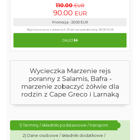
110.00
EUR
90.00
EUR
Promocja
:
-20.00
EUR
Najniższa cena z ostatnich 30 dni przed obniżką:
90.00 EUR
DALEJ
Wycieczka Marzenie rejs
poranny z Salamis, Bafra -
marzenie zobaczyć żółwie dla
rodzin z Cape Greco i Larnaką
1) Terminy / składniki podstawowe / transport
2) Dane osobowe / składniki dodatkowe /