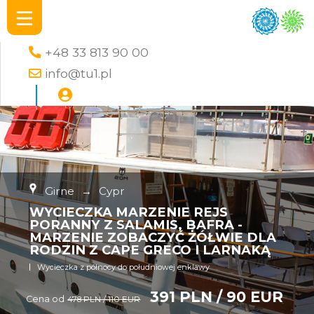
+48 33 813 90 00
info@tu1.pl
Girne
→
Cypr
WYCIECZKA MARZENIE REJS
PORANNY Z SALAMIS, BAFRA -
MARZENIE ZOBACZYĆ ŻÓŁWIE DLA
RODZIN Z CAPE GRECO I LARNAKĄ
Wycieczka z północy do południowej enklawy
391 PLN / 90 EUR
Cena od
478 PLN / 110 EUR