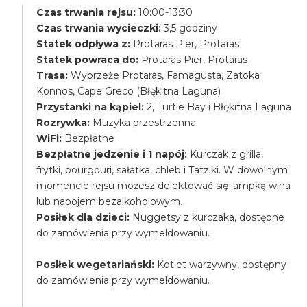
Czas trwania rejsu:
10:00-13:30
Czas trwania wycieczki:
3,5 godziny
Statek odpływa z:
Protaras Pier, Protaras
Statek powraca do:
Protaras Pier, Protaras
Trasa:
Wybrzeże Protaras, Famagusta, Zatoka
Konnos, Cape Greco (Błękitna Laguna)
Przystanki na kąpiel:
2, Turtle Bay i Błękitna Laguna
Rozrywka:
Muzyka przestrzenna
WiFi:
Bezpłatne
Bezpłatne jedzenie i 1 napój:
Kurczak z grilla,
frytki, pourgouri, sałatka, chleb i Tatziki. W dowolnym
momencie rejsu możesz delektować się lampką wina
lub napojem bezalkoholowym.
Posiłek dla dzieci:
Nuggetsy z kurczaka, dostępne
do zamówienia przy wymeldowaniu.
Posiłek wegetariański:
Kotlet warzywny, dostępny
do zamówienia przy wymeldowaniu.