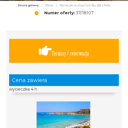
Strona główna
/
Oferta
/
Wycieczka na plażę Coral Bay [28] z Pafos
Numer oferty:
37/18107
Terminy / rezerwacja
Cena zawiera
wycieczka 4 h