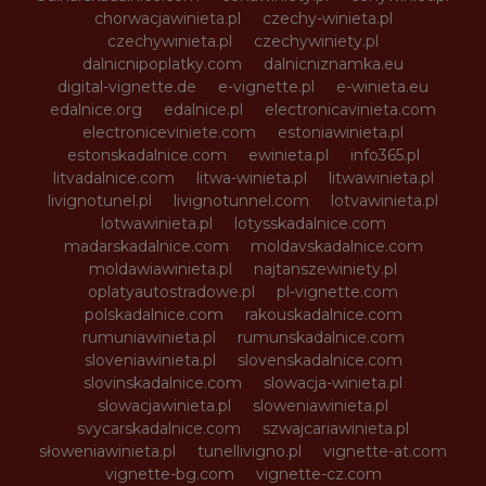
chorwacjawinieta.pl
czechy-winieta.pl
czechywinieta.pl
czechywiniety.pl
dalnicnipoplatky.com
dalnicniznamka.eu
digital-vignette.de
e-vignette.pl
e-winieta.eu
edalnice.org
edalnice.pl
electronicavinieta.com
electroniceviniete.com
estoniawinieta.pl
estonskadalnice.com
ewinieta.pl
info365.pl
litvadalnice.com
litwa-winieta.pl
litwawinieta.pl
livignotunel.pl
livignotunnel.com
lotvawinieta.pl
lotwawinieta.pl
lotysskadalnice.com
madarskadalnice.com
moldavskadalnice.com
moldawiawinieta.pl
najtanszewiniety.pl
oplatyautostradowe.pl
pl-vignette.com
polskadalnice.com
rakouskadalnice.com
rumuniawinieta.pl
rumunskadalnice.com
sloveniawinieta.pl
slovenskadalnice.com
slovinskadalnice.com
slowacja-winieta.pl
slowacjawinieta.pl
sloweniawinieta.pl
svycarskadalnice.com
szwajcariawinieta.pl
słoweniawinieta.pl
tunellivigno.pl
vignette-at.com
vignette-bg.com
vignette-cz.com