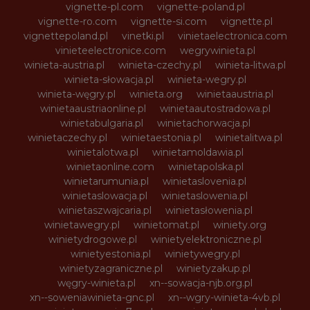
vignette-pl.com
vignette-poland.pl
vignette-ro.com
vignette-si.com
vignette.pl
vignettepoland.pl
vinetki.pl
vinietaelectronica.com
vinieteelectronice.com
wegrywinieta.pl
winieta-austria.pl
winieta-czechy.pl
winieta-litwa.pl
winieta-słowacja.pl
winieta-wegry.pl
winieta-węgry.pl
winieta.org
winietaaustria.pl
winietaaustriaonline.pl
winietaautostradowa.pl
winietabulgaria.pl
winietachorwacja.pl
winietaczechy.pl
winietaestonia.pl
winietalitwa.pl
winietalotwa.pl
winietamoldawia.pl
winietaonline.com
winietapolska.pl
winietarumunia.pl
winietaslovenia.pl
winietaslowacja.pl
winietaslowenia.pl
winietaszwajcaria.pl
winietasłowenia.pl
winietawegry.pl
winietomat.pl
winiety.org
winietydrogowe.pl
winietyelektroniczne.pl
winietyestonia.pl
winietywegry.pl
winietyzagraniczne.pl
winietyzakup.pl
węgry-winieta.pl
xn--sowacja-njb.org.pl
xn--soweniawinieta-gnc.pl
xn--wgry-winieta-4vb.pl