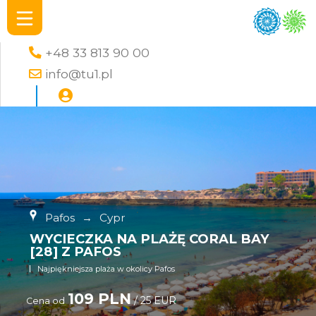
+48 33 813 90 00
info@tu1.pl
Pafos
→
Cypr
WYCIECZKA NA PLAŻĘ CORAL BAY
[28] Z PAFOS
Najpiękniejsza plaża w okolicy Pafos
109 PLN
/ 25 EUR
Cena od