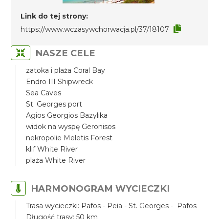
Link do tej strony:
https://www.wczasywchorwacja.pl/37/18107
NASZE CELE
zatoka i plaża Coral Bay
Endro III Shipwreck
Sea Caves
St. Georges port
Agios Georgios Bazylika
widok na wyspę Geronisos
nekropolie Meletis Forest
klif White River
plaża White River
HARMONOGRAM WYCIECZKI
Trasa wycieczki: Pafos - Peia - St. Georges - Pafos
Długość trasy: 50 km