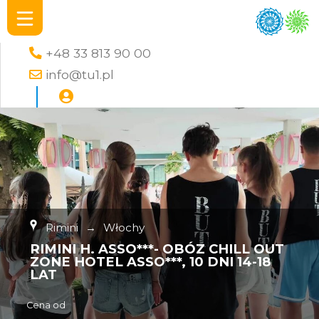
+48 33 813 90 00
info@tu1.pl
Rimini
→
Włochy
RIMINI H. ASSO***- OBÓZ CHILL OUT
ZONE HOTEL ASSO***, 10 DNI 14-18
LAT
Cena od