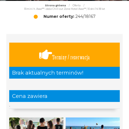
Strona główna
/
Oferta
/
Rimini h. Asso***- obóz Chill out Zone Hotel Asso***, 10 dni 14-18 lat
Numer oferty:
244/18167
Terminy / rezerwacja
Brak aktualnych terminów!
Cena zawiera
.