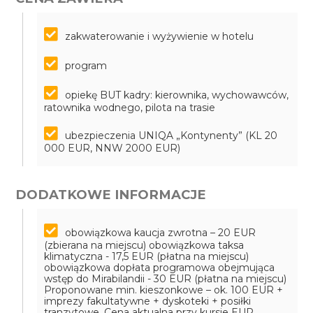
zakwaterowanie i wyżywienie w hotelu
program
opiekę BUT kadry: kierownika, wychowawców,
ratownika wodnego, pilota na trasie
ubezpieczenia UNIQA „Kontynenty” (KL 20
000 EUR, NNW 2000 EUR)
DODATKOWE INFORMACJE
obowiązkowa kaucja zwrotna – 20 EUR
(zbierana na miejscu)
obowiązkowa taksa
klimatyczna - 17,5 EUR (płatna na miejscu)
obowiązkowa dopłata programowa obejmująca
wstęp do Mirabilandii - 30 EUR (płatna na miejscu)
Proponowane min. kieszonkowe – ok. 100 EUR +
imprezy fakultatywne + dyskoteki + posiłki
tranzytowe. Cena aktualna przy kursie EUR