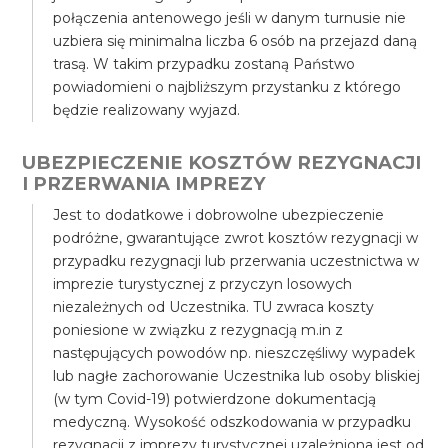
połączenia antenowego jeśli w danym turnusie nie
uzbiera się minimalna liczba 6 osób na przejazd daną
trasą. W takim przypadku zostaną Państwo
powiadomieni o najbliższym przystanku z którego
będzie realizowany wyjazd.
UBEZPIECZENIE KOSZTÓW REZYGNACJI
I PRZERWANIA IMPREZY
Jest to dodatkowe i dobrowolne ubezpieczenie
podróżne, gwarantujące zwrot kosztów rezygnacji w
przypadku rezygnacji lub przerwania uczestnictwa w
imprezie turystycznej z przyczyn losowych
niezależnych od Uczestnika. TU zwraca koszty
poniesione w związku z rezygnacją m.in z
następujących powodów np. nieszczęśliwy wypadek
lub nagłe zachorowanie Uczestnika lub osoby bliskiej
(w tym Covid-19) potwierdzone dokumentacją
medyczną. Wysokość odszkodowania w przypadku
rezygnacji z imprezy turystycznej uzależniona jest od