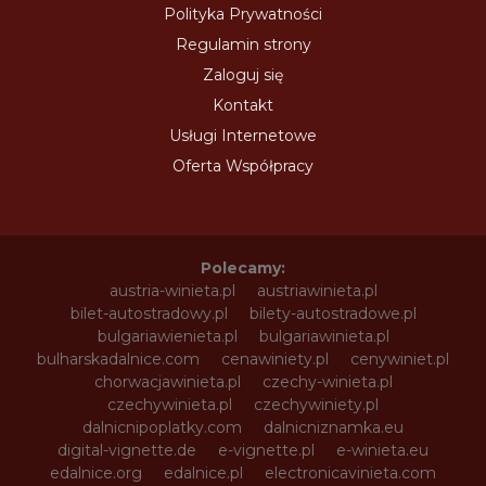
Polityka Prywatności
Regulamin strony
Zaloguj się
Kontakt
Usługi Internetowe
Oferta Współpracy
Polecamy:
austria-winieta.pl
austriawinieta.pl
bilet-autostradowy.pl
bilety-autostradowe.pl
bulgariawienieta.pl
bulgariawinieta.pl
bulharskadalnice.com
cenawiniety.pl
cenywiniet.pl
chorwacjawinieta.pl
czechy-winieta.pl
czechywinieta.pl
czechywiniety.pl
dalnicnipoplatky.com
dalnicniznamka.eu
digital-vignette.de
e-vignette.pl
e-winieta.eu
edalnice.org
edalnice.pl
electronicavinieta.com