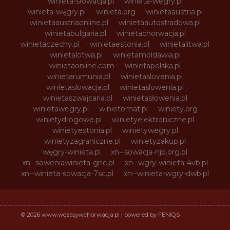
winieta-słowacja.pl
winieta-wegry.pl
winieta-węgry.pl
winieta.org
winietaaustria.pl
winietaaustriaonline.pl
winietaautostradowa.pl
winietabulgaria.pl
winietachorwacja.pl
winietaczechy.pl
winietaestonia.pl
winietalitwa.pl
winietalotwa.pl
winietamoldawia.pl
winietaonline.com
winietapolska.pl
winietarumunia.pl
winietaslovenia.pl
winietaslowacja.pl
winietaslowenia.pl
winietaszwajcaria.pl
winietasłowenia.pl
winietawegry.pl
winietomat.pl
winiety.org
winietydrogowe.pl
winietyelektroniczne.pl
winietyestonia.pl
winietywegry.pl
winietyzagraniczne.pl
winietyzakup.pl
węgry-winieta.pl
xn--sowacja-njb.org.pl
xn--soweniawinieta-gnc.pl
xn--wgry-winieta-4vb.pl
xn--winieta-sowacja-7sc.pl
xn--winieta-wgry-dwb.pl
© 2026 www.wczasywchorwacja.pl | powered by FENIQS