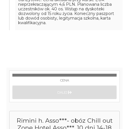
nieprzekraczającym 4,6 PLN. Planowana liczba
uczestników ok. 40 os. Wstęp na dyskoteki
dozwolony od 15 roku życia. Konieczny paszport
lub dowód osobisty, legitymacja szkolna, karta
kwalifikacyjna.
CENA
DALEJ
Rimini h. Asso***- obóz Chill out
Zone Hotel Asso***, 10 dni 14-18