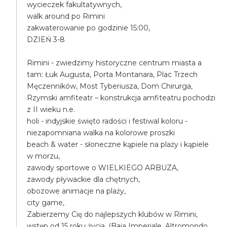
wycieczek fakultatywnych,
walk around po Rimini
zakwaterowanie po godzinie 15:00,
DZIEŃ 3-8
Rimini - zwiedzimy historyczne centrum miasta a
tam: Łuk Augusta, Porta Montanara, Plac Trzech
Męczenników, Most Tyberiusza, Dom Chirurga,
Rzymski amfiteatr – konstrukcja amfiteatru pochodzi
z II wieku n.e.
holi - indyjskie święto radości i festiwal koloru -
niezapomniana walka na kolorowe proszki
beach & water - słoneczne kąpiele na plaży i kąpiele
w morzu,
zawody sportowe o WIELKIEGO ARBUZA,
zawody pływackie dla chętnych,
obozowe animacje na plaży,
city game,
Zabierzemy Cię do najlepszych klubów w Rimini,
wstęp od 15 roku życia, (Baia Imperiale, Altromondo,