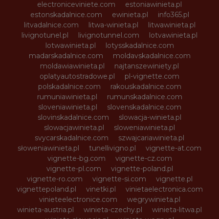
electroniceviniete.com
estoniawinieta.pl
estonskadalnice.com
ewinieta.pl
info365.pl
litvadalnice.com
litwa-winieta.pl
litwawinieta.pl
livignotunel.pl
livignotunnel.com
lotvawinieta.pl
lotwawinieta.pl
lotysskadalnice.com
madarskadalnice.com
moldavskadalnice.com
moldawiawinieta.pl
najtanszewiniety.pl
oplatyautostradowe.pl
pl-vignette.com
polskadalnice.com
rakouskadalnice.com
rumuniawinieta.pl
rumunskadalnice.com
sloveniawinieta.pl
slovenskadalnice.com
slovinskadalnice.com
slowacja-winieta.pl
slowacjawinieta.pl
sloweniawinieta.pl
svycarskadalnice.com
szwajcariawinieta.pl
słoweniawinieta.pl
tunellivigno.pl
vignette-at.com
vignette-bg.com
vignette-cz.com
vignette-pl.com
vignette-poland.pl
vignette-ro.com
vignette-si.com
vignette.pl
vignettepoland.pl
vinetki.pl
vinietaelectronica.com
vinieteelectronice.com
wegrywinieta.pl
winieta-austria.pl
winieta-czechy.pl
winieta-litwa.pl