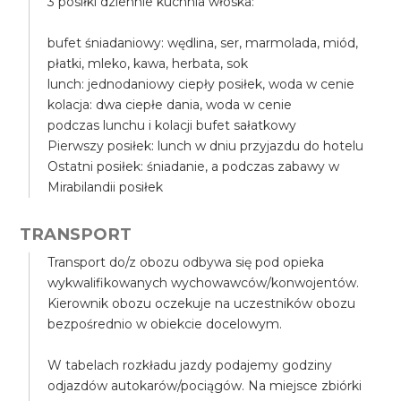
3 posiłki dziennie kuchnia włoska:
bufet śniadaniowy: wędlina, ser, marmolada, miód,
płatki, mleko, kawa, herbata, sok
lunch: jednodaniowy ciepły posiłek, woda w cenie
kolacja: dwa ciepłe dania, woda w cenie
podczas lunchu i kolacji bufet sałatkowy
Pierwszy posiłek: lunch w dniu przyjazdu do hotelu
Ostatni posiłek: śniadanie, a podczas zabawy w
Mirabilandii posiłek
TRANSPORT
Transport do/z obozu odbywa się pod opieka
wykwalifikowanych wychowawców/konwojentów.
Kierownik obozu oczekuje na uczestników obozu
bezpośrednio w obiekcie docelowym.
W tabelach rozkładu jazdy podajemy godziny
odjazdów autokarów/pociągów. Na miejsce zbiórki