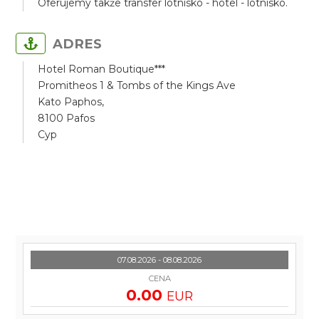
Oferujemy także transfer lotnisko - hotel - lotnisko.
ADRES
Hotel Roman Boutique***
Promitheos 1 & Tombs of the Kings Ave
Kato Paphos,
8100 Pafos
Cyp
07.08.2026 - 08.08.2026
CENA
0.00
EUR