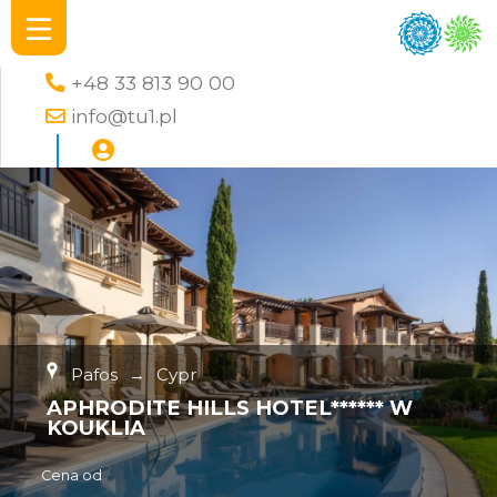
+48 33 813 90 00
info@tu1.pl
Pafos
→
Cypr
APHRODITE HILLS HOTEL****** W
KOUKLIA
Cena od