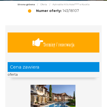
Strona główna
/
Oferta
/
Aphrodite Hills Hotel****** w Kouklia
Numer oferty:
143/18107
Terminy / rezerwacja
Cena zawiera
oferta