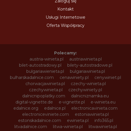
Zaloguj się
Kontakt
Usługi Internetowe
Oferta Współpracy
Polecamy:
austria-winieta.pl
austriawinieta.pl
bilet-autostradowy.pl
bilety-autostradowe.pl
bulgariawienieta.pl
bulgariawinieta.pl
bulharskadalnice.com
cenawiniety.pl
cenywiniet.pl
chorwacjawinieta.pl
czechy-winieta.pl
czechywinieta.pl
czechywiniety.pl
dalnicnipoplatky.com
dalnicniznamka.eu
digital-vignette.de
e-vignette.pl
e-winieta.eu
edalnice.org
edalnice.pl
electronicavinieta.com
electroniceviniete.com
estoniawinieta.pl
estonskadalnice.com
ewinieta.pl
info365.pl
litvadalnice.com
litwa-winieta.pl
litwawinieta.pl