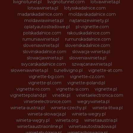
livignotunel.pl
livignotunnel.com
lotvawinieta.pl
lotwawinieta.pl
lotysskadalnice.com
madarskadalnice.com
moldavskadalnice.com
moldawiawinieta.pl
najtanszewiniety.pl
oplatyautostradowe.pl
pl-vignette.com
polskadalnice.com
rakouskadalnice.com
rumuniawinieta.pl
rumunskadalnice.com
sloveniawinieta.pl
slovenskadalnice.com
slovinskadalnice.com
slowacja-winieta.pl
slowacjawinieta.pl
sloweniawinieta.pl
svycarskadalnice.com
szwajcariawinieta.pl
słoweniawinieta.pl
tunellivigno.pl
vignette-at.com
vignette-bg.com
vignette-cz.com
vignette-pl.com
vignette-poland.pl
vignette-ro.com
vignette-si.com
vignette.pl
vignettepoland.pl
vinetki.pl
vinietaelectronica.com
vinieteelectronice.com
wegrywinieta.pl
winieta-austria.pl
winieta-czechy.pl
winieta-litwa.pl
winieta-słowacja.pl
winieta-wegry.pl
winieta-węgry.pl
winieta.org
winietaaustria.pl
winietaaustriaonline.pl
winietaautostradowa.pl
winietabulgaria.pl
winietachorwacja.pl