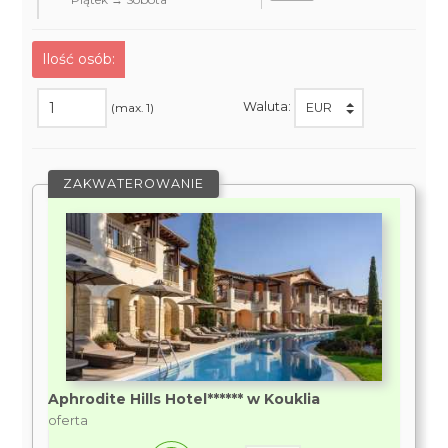
Ilość osób:
Waluta:
(max. 1)
ZAKWATEROWANIE
Aphrodite Hills Hotel****** w Kouklia
oferta