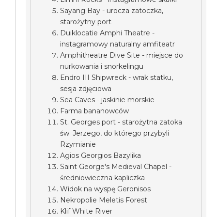
Sayang Bay - urocza zatoczka,
starożytny port
Duiklocatie Amphi Theatre -
instagramowy naturalny amfiteatr
Amphitheatre Dive Site - miejsce do
nurkowania i snorkelingu
Endro III Shipwreck - wrak statku,
sesja zdjęciowa
Sea Caves - jaskinie morskie
Farma bananowców
St. Georges port - starożytna zatoka
św. Jerzego, do którego przybyli
Rzymianie
Agios Georgios Bazylika
Saint George's Medieval Chapel -
średniowieczna kapliczka
Widok na wyspę Geronisos
Nekropolie Meletis Forest
Klif White River