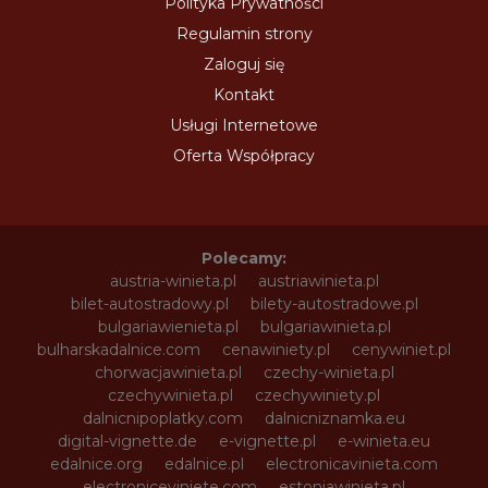
Polityka Prywatności
Regulamin strony
Zaloguj się
Kontakt
Usługi Internetowe
Oferta Współpracy
Polecamy:
austria-winieta.pl
austriawinieta.pl
bilet-autostradowy.pl
bilety-autostradowe.pl
bulgariawienieta.pl
bulgariawinieta.pl
bulharskadalnice.com
cenawiniety.pl
cenywiniet.pl
chorwacjawinieta.pl
czechy-winieta.pl
czechywinieta.pl
czechywiniety.pl
dalnicnipoplatky.com
dalnicniznamka.eu
digital-vignette.de
e-vignette.pl
e-winieta.eu
edalnice.org
edalnice.pl
electronicavinieta.com
electroniceviniete.com
estoniawinieta.pl