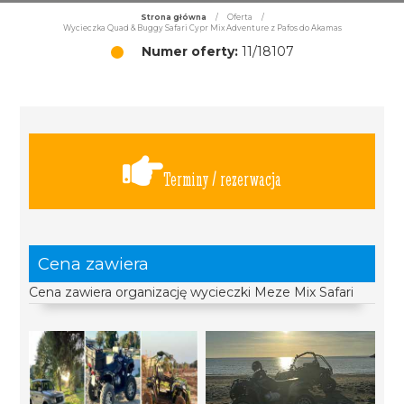
Strona główna
/
Oferta
/
Wycieczka Quad & Buggy Safari Cypr Mix Adventure z Pafos do Akamas
Numer oferty:
11/18107
Terminy / rezerwacja
Cena zawiera
Cena zawiera organizację wycieczki Meze Mix Safari