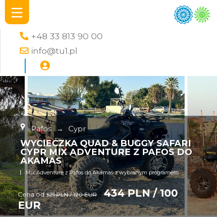
+48 33 813 90 00
info@tu1.pl
Pafos
→
Cypr
WYCIECZKA QUAD & BUGGY SAFARI
CYPR MIX ADVENTURE Z PAFOS DO
AKAMAS
Mix Adventure z Pafos do Akamas z wybranym programem
434 PLN / 100
Cena od
521 PLN / 120 EUR
EUR