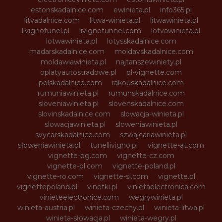
estonskadalnice.com
ewinieta.pl
info365.pl
litvadalnice.com
litwa-winieta.pl
litwawinieta.pl
livignotunel.pl
livignotunnel.com
lotvawinieta.pl
lotwawinieta.pl
lotysskadalnice.com
madarskadalnice.com
moldavskadalnice.com
moldawiawinieta.pl
najtanszewiniety.pl
oplatyautostradowe.pl
pl-vignette.com
polskadalnice.com
rakouskadalnice.com
rumuniawinieta.pl
rumunskadalnice.com
sloveniawinieta.pl
slovenskadalnice.com
slovinskadalnice.com
slowacja-winieta.pl
slowacjawinieta.pl
sloweniawinieta.pl
svycarskadalnice.com
szwajcariawinieta.pl
słoweniawinieta.pl
tunellivigno.pl
vignette-at.com
vignette-bg.com
vignette-cz.com
vignette-pl.com
vignette-poland.pl
vignette-ro.com
vignette-si.com
vignette.pl
vignettepoland.pl
vinetki.pl
vinietaelectronica.com
vinieteelectronice.com
wegrywinieta.pl
winieta-austria.pl
winieta-czechy.pl
winieta-litwa.pl
winieta-słowacja.pl
winieta-wegry.pl