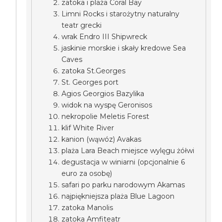
zatoka i plaża Coral Bay
Limni Rocks i starożytny naturalny
teatr grecki
wrak Endro III Shipwreck
jaskinie morskie i skały kredowe Sea
Caves
zatoka St.Georges
St. Georges port
Agios Georgios Bazylika
widok na wyspę Geronisos
nekropolie Meletis Forest
klif White River
kanion (wąwóz) Avakas
plaża Lara Beach miejsce wylęgu żółwi
degustacja w winiarni (opcjonalnie 6
euro za osobę)
safari po parku narodowym Akamas
najpiękniejsza plaża Blue Lagoon
zatoka Manolis
zatoka Amfiteatr